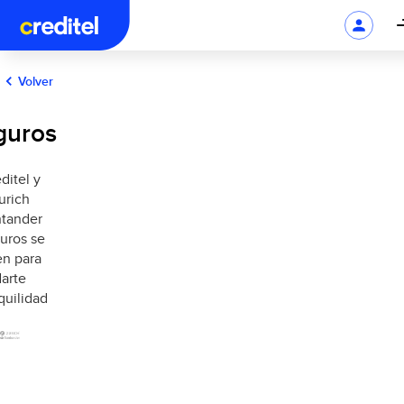
Volver
guros
ditel y
urich
tander
uros se
n para
darte
quilidad