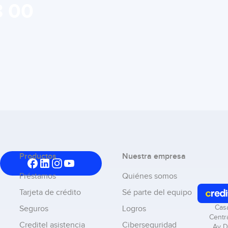
8 00
Productos
Nuestra empresa
Préstamos
Quiénes somos
Tarjeta de crédito
Sé parte del equipo
Cas
Seguros
Logros
Centra
Creditel asistencia
Ciberseguridad
Av D