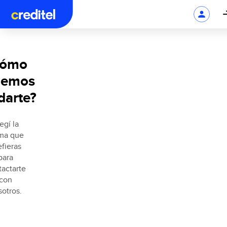
Cómo
demos
darte?
egí la
ma que
efieras
para
tactarte
con
sotros.