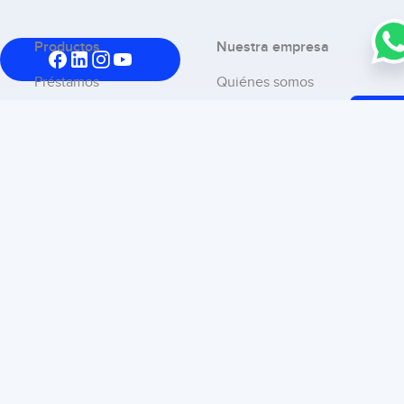
Productos
Nuestra empresa
Préstamos
Quiénes somos
Tarjeta de crédito
Sé parte del equipo
Cas
Seguros
Logros
Centra
Creditel asistencia
Ciberseguridad
Av D
Améri
Documentación
Ricald
167
Centro de ayuda
Preguntas frecuentes
Chateá con nosotros
Atención al cliente
Sucursales
Reclamos