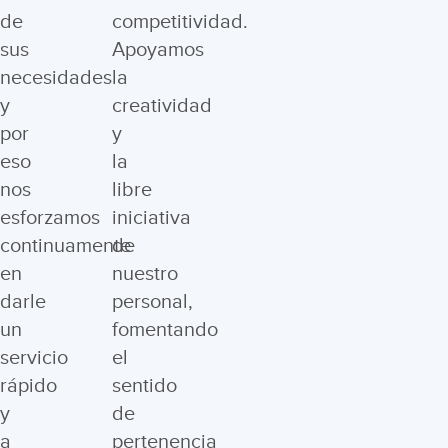
de
competitividad.
sus
Apoyamos
necesidades
la
y
creatividad
por
y
eso
la
nos
libre
esforzamos
iniciativa
continuamente
de
en
nuestro
darle
personal,
un
fomentando
servicio
el
rápido
sentido
y
de
a
pertenencia