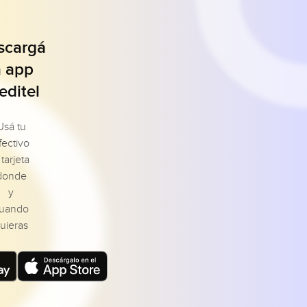
scargá
a app
editel
Usá tu
fectivo
 tarjeta
donde
y
uando
uieras