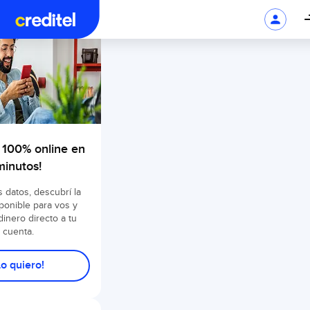
o 100% online en
minutos!
s datos, descubrí la
sponible para vos y
 dinero directo a tu
cuenta.
Lo quiero!