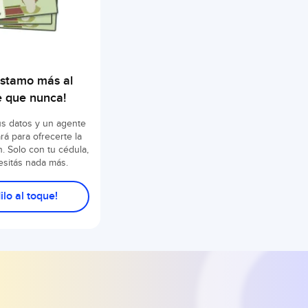
éstamo más al
e que nunca!
us datos y un agente
rá para ofrecerte la
. Solo con tu cédula,
esitás nada más.
ilo al toque!