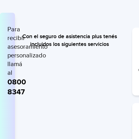
Para
Con el seguro de asistencia plus tenés
recibir
incluidos los siguientes servicios
asesoramiento
personalizado
llamá
al
0800
8347