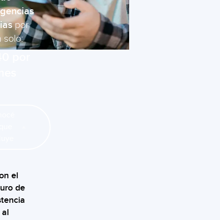
gencias
ias
por
 solo:
0 por
mes
nocé
 que
luye
on el
uro de
stencia
al