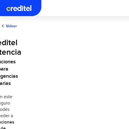
Volver
ditel
tencia
uciones
para
gencias
iarias
n este
eguro
odés
eder a
uciones
de