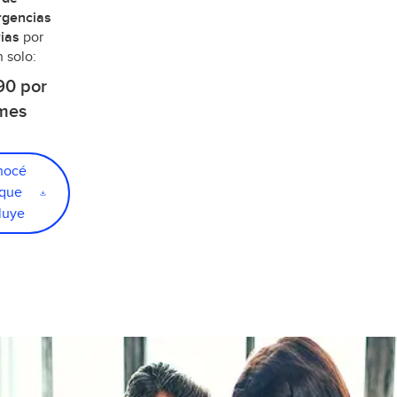
gencias
rias
por
n solo:
90 por
mes
nocé
 que
luye